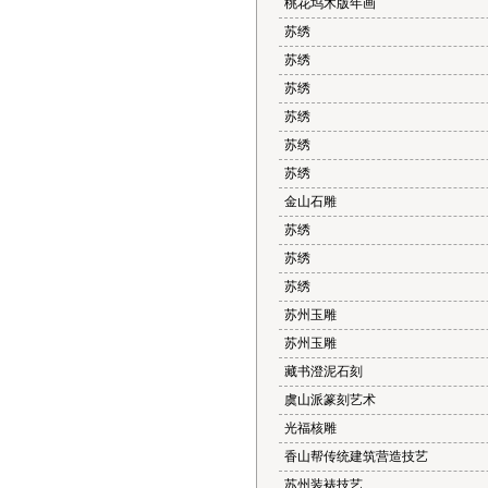
桃花坞木版年画
苏绣
苏绣
苏绣
苏绣
苏绣
苏绣
金山石雕
苏绣
苏绣
苏绣
苏州玉雕
苏州玉雕
藏书澄泥石刻
虞山派篆刻艺术
光福核雕
香山帮传统建筑营造技艺
苏州装裱技艺