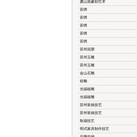
虞山派篆刻艺术
苏绣
苏绣
苏绣
苏绣
苏绣
苏州泥塑
苏州玉雕
苏州玉雕
金山石雕
砖雕
光福核雕
光福核雕
苏州装裱技艺
苏州装裱技艺
制扇技艺
明式家具制作技艺
后塍竹编