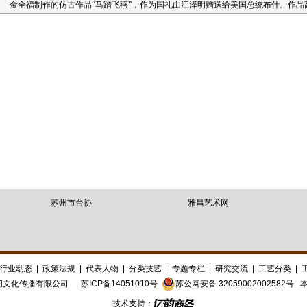
金全福制作的仿古作品“马踏飞燕”，作为国礼由江泽明赠送给美国总统布什。作品高
苏州市台协
雅昌艺术网
行业动态
|
政策法规
|
代表人物
|
分类技艺
|
专题专栏
|
研究交流
|
工艺分类
|
阁文化传播有限公司
苏ICP备14051010号
苏公网安备 32059002002582号
本
技术支持：