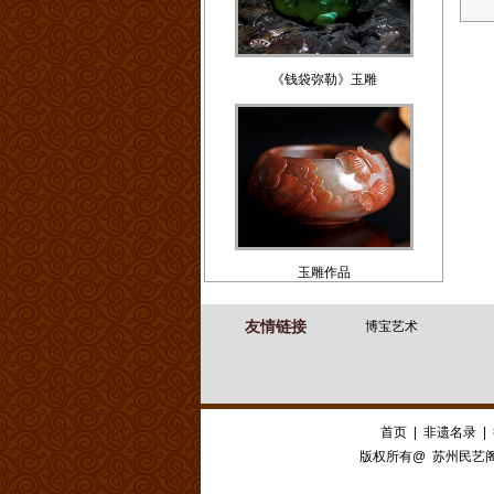
《钱袋弥勒》玉雕
玉雕作品
友情链接
博宝艺术
首页
|
非遗名录
|
版权所有@ 苏州民艺