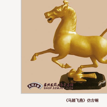
《马踏飞燕》仿古铜