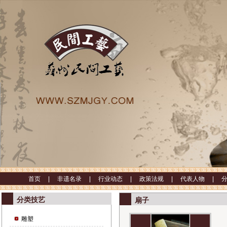
首页 |
非遗名录 |
行业动态 |
政策法规 |
代表人物 |
分类技艺
扇子
雕塑