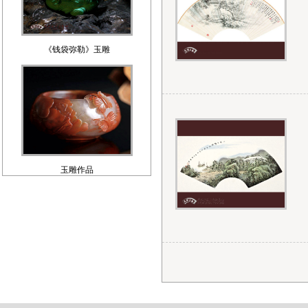
《钱袋弥勒》玉雕
玉雕作品