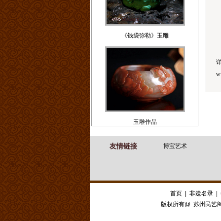
《钱袋弥勒》玉雕
w
玉雕作品
友情链接
博宝艺术
首页
|
非遗名录
|
版权所有@ 苏州民艺