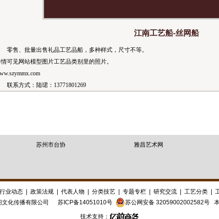
江南工艺船-丝网船
零售、批量出售礼品工艺品船，多种样式，尺寸不等。
详情可见网站模型图片工艺品类别里的照片。
ww.szymmx.com
联系方式：陆珺：13771801269
苏州市台协
雅昌艺术网
行业动态
|
政策法规
|
代表人物
|
分类技艺
|
专题专栏
|
研究交流
|
工艺分类
|
阁文化传播有限公司
苏ICP备14051010号
苏公网安备 32059002002582号
本
技术支持：