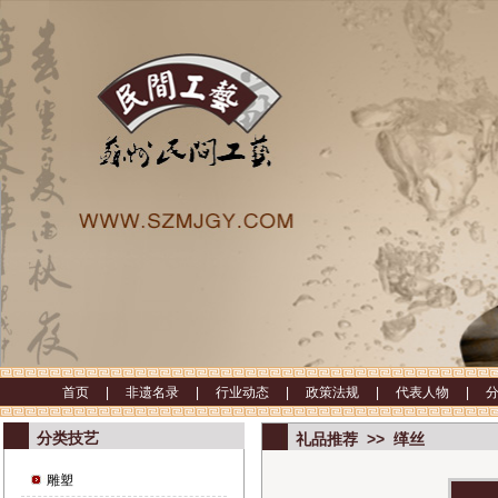
首页 |
非遗名录 |
行业动态 |
政策法规 |
代表人物 |
分类技艺
礼品推荐 >> 缂丝
雕塑