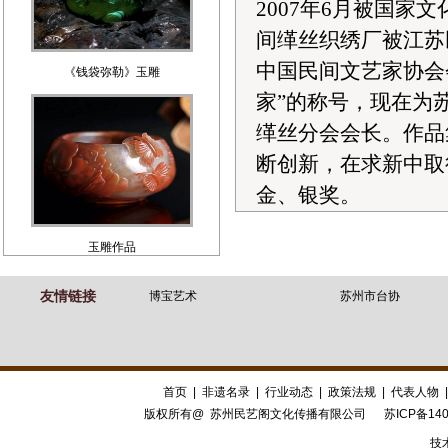
2007年6月被国家
间缂丝织绣厂被江苏
中国民间文艺家协会
《钱袋弥勒》玉雕
家”的称号，现在为
缂丝分会会长。作品
断创新，在求新中取
金、银奖。
玉雕作品
友情链接
博宝艺术
苏州市台协
首页
|
非遗名录
|
行业动态
|
政策法规
|
代表人物
版权所有@ 苏州民艺阁文化传播有限公司
苏ICP备140
技