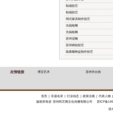
制扇技艺
制扇技艺
明式家具制作技艺
光福核雕
光福核雕
苏州泥雕
苏州碑刻技艺
陆幕蟋蟀盆制作技艺
友情链接
博宝艺术
苏州市台协
首页
|
非遗名录
|
行业动态
|
政策法规
|
代表人物
版权所有@ 苏州民艺阁文化传播有限公司
苏ICP备140
技