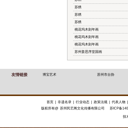
苏绣
苏绣
苏绣
桃花坞木刻年画
桃花坞木刻年画
桃花坞木刻年画
苏州姜思序堂国画
友情链接
博宝艺术
苏州市台协
首页
|
非遗名录
|
行业动态
|
政策法规
|
代表人物
版权所有@ 苏州民艺阁文化传播有限公司
苏ICP备140
技